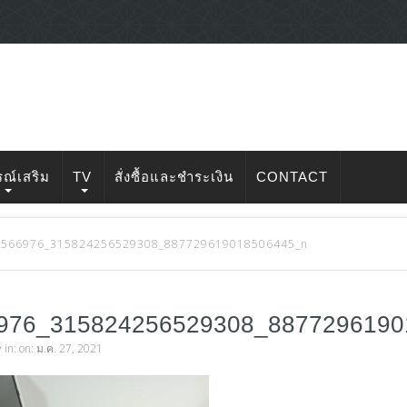
รณ์เสริม
TV
สั่งซื้อและชำระเงิน
CONTACT
8566976_315824256529308_887729619018506445_n
976_315824256529308_887729619
v
in: on: ม.ค. 27, 2021