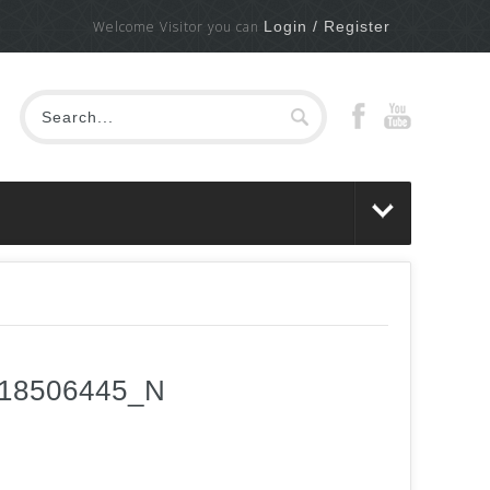
Welcome Visitor you can
Login / Register
018506445_N