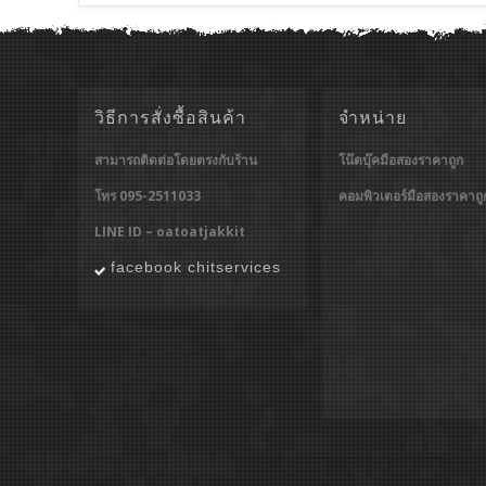
วิธีการสั่งซื้อสินค้า
จำหน่าย
สามารถติดต่อโดยตรงกับร้าน
โน๊ตบุ๊คมือสองราคาถูก
โทร 095-2511033
คอมพิวเตอร์มือสองราคาถู
LINE ID – oatoatjakkit
facebook chitservices