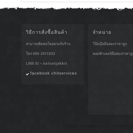
วิธีการสั่งซื้อสินค้า
จำหน่าย
สามารถติดต่อโดยตรงกับร้าน
โน๊ตบุ๊คมือสองราคาถูก
โทร 095-2511033
คอมพิวเตอร์มือสองราคาถู
LINE ID – oatoatjakkit
facebook chitservices