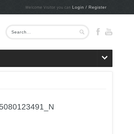
Welcome Visitor you can
Login / Register
65080123491_N