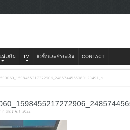
รณ์เสริม
TV
สั่งซื้อและชำระเงิน
CONTACT
7590060_1598455217272906_2485744565080123491_n
060_1598455217272906_24857445
v
in: on: ธ.ค. 1, 2022