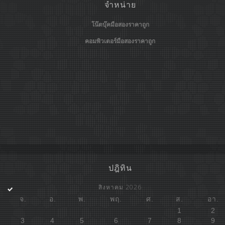
จำหน่าย
โน๊ตบุ๊คมือสองราคาถูก
คอมพิวเตอร์มือสองราคาถูก
ปฎิทิน
สิงหาคม 2026
จ.
อ.
พ.
พฤ.
ศ.
ส.
อา.
1
2
3
4
5
6
7
8
9