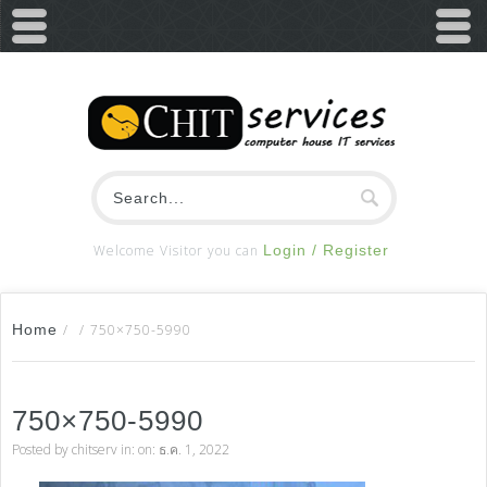
Welcome Visitor you can
Login / Register
Home
/
/
750×750-5990
750×750-5990
Posted by
chitserv
in: on: ธ.ค. 1, 2022