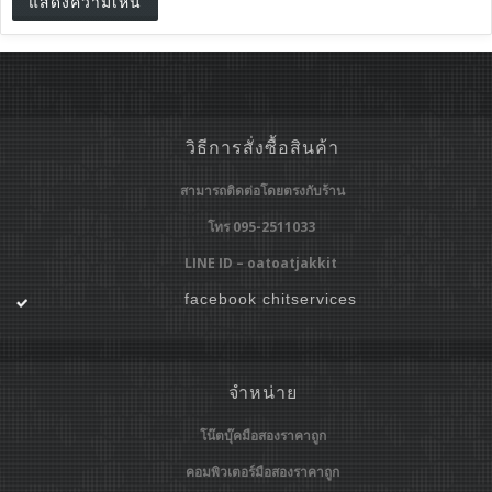
วิธีการสั่งซื้อสินค้า
สามารถติดต่อโดยตรงกับร้าน
โทร 095-2511033
LINE ID – oatoatjakkit
facebook chitservices
จำหน่าย
โน๊ตบุ๊คมือสองราคาถูก
คอมพิวเตอร์มือสองราคาถูก