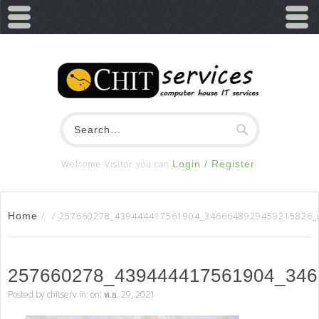
Welcome Visitor you can
Login / Register
Home
/
/
257660278_439444417561904_3466648929459215826_
257660278_439444417561904_34
Posted by
chitserv
in: on: พ.ย. 29, 2021