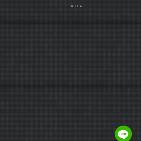
« ก.ค.