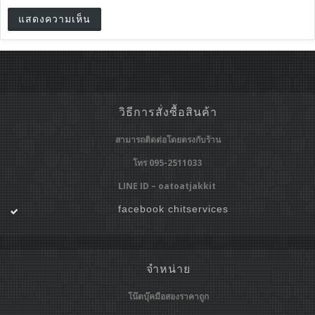
วิธีการสั่งซื้อสินค้า
สามารถติดต่อโดยตรงกับร้าน
โทร 095-2511033
LINE ID – oatoatjakkit
facebook chitservices
จำหน่าย
โน๊ตบุ๊คมือสองราคาถูก