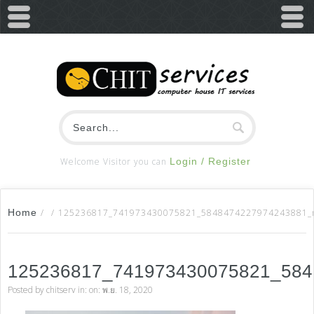
Welcome Visitor you can
Login / Register
Home
/
/
125236817_741973430075821_5848474227974243881_
125236817_741973430075821_58
Posted by
chitserv
in: on: พ.ย. 18, 2020