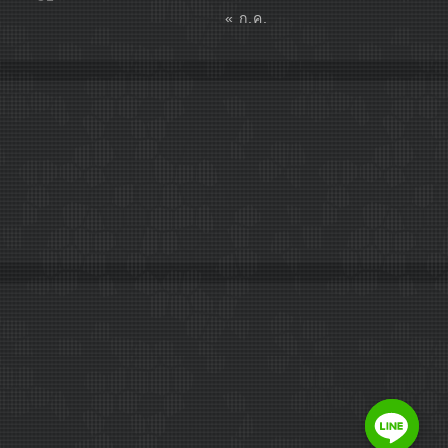
« ก.ค.