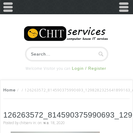
Welcome Visitor you can
Login / Register
Home
/
/
126263572_814590375990693_1298282325641899163_
126263572_814590375990693_12
Posted by
chitserv
in: on: พ.ย. 18, 2020