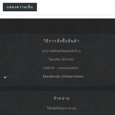
วิธีการสั่งซื้อสินค้า
สามารถติดต่อโดยตรงกับร้าน
โทร 095-2511033
LINE ID – oatoatjakkit
facebook chitservices
จำหน่าย
โน๊ตบุ๊คมือสองราคาถูก