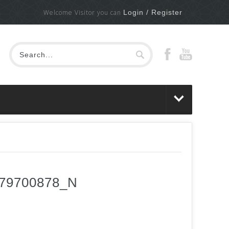
Welcome Visitor you can
Login / Register
479700878_N