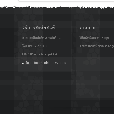
วิธีการสั่งซื้อสินค้า
จำหน่าย
สามารถติดต่อโดยตรงกับร้าน
โน๊ตบุ๊คมือสองราคาถูก
โทร 095-2511033
คอมพิวเตอร์มือสองราคาถู
LINE ID – oatoatjakkit
facebook chitservices