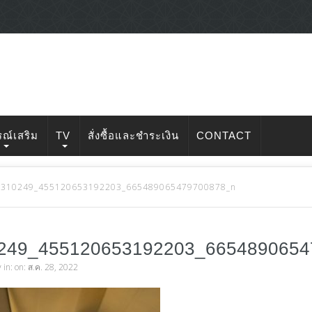
รณ์เสริม
TV
สั่งซื้อและชำระเงิน
CONTACT
1310249_455120653192203_665489065479700878_n
249_455120653192203_665489065
v
in: on: ส.ค. 28, 2022