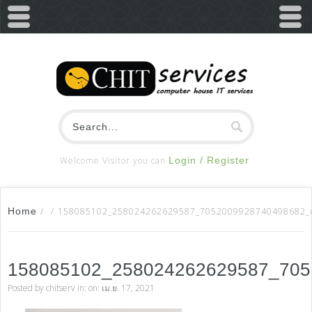
Welcome Visitor you can
Login / Register
Home
/
/
158085102_258024262629587_7052009928740498682_
158085102_258024262629587_70
Posted by
chitserv
in: on: เม.ย. 17, 2021