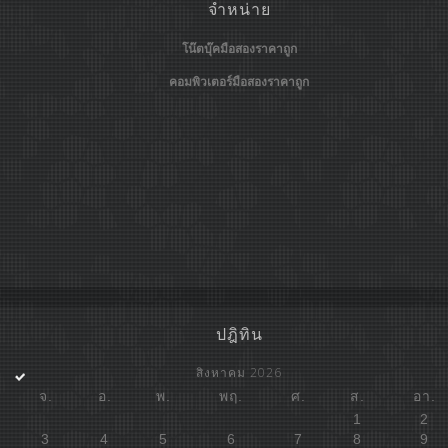
จำหน่าย
โน๊ตบุ๊คมือสองราคาถูก
คอมพิวเตอร์มือสองราคาถูก
ปฎิทิน
สิงหาคม 2026
จ.
อ.
พ.
พฤ.
ศ.
ส.
อา.
1
2
3
4
5
6
7
8
9