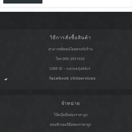
วิธีการสั่งซื้อสินค้า
สามารถติดต่อโดยตรงกับร้าน
โทร 095-2511033
LINE ID – oatoatjakkit
facebook chitservices
จำหน่าย
โน๊ตบุ๊คมือสองราคาถูก
คอมพิวเตอร์มือสองราคาถูก