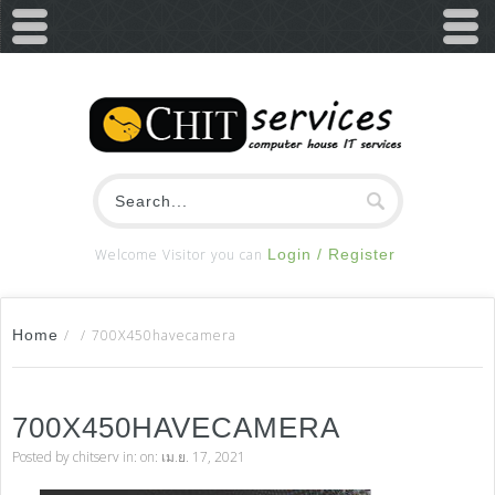
Welcome Visitor you can
Login / Register
Home
/
/
700X450havecamera
700X450HAVECAMERA
Posted by
chitserv
in: on: เม.ย. 17, 2021