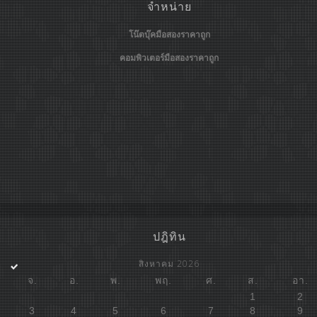
จำหน่าย
โน๊ตบุ๊คมือสองราคาถูก
คอมพิวเตอร์มือสองราคาถูก
ปฎิทิน
สิงหาคม 2026
จ.
อ.
พ.
พฤ.
ศ.
ส.
อา.
1
2
3
4
5
6
7
8
9