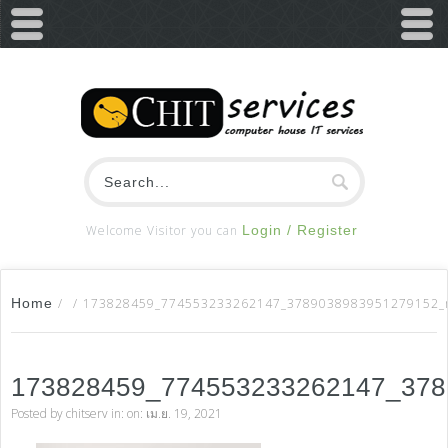
Welcome Visitor you can
Login / Register
Home
/
/
173828459_774553233262147_3789038983951279152_
173828459_774553233262147_37
Posted by
chitserv
in: on: เม.ย. 19, 2021