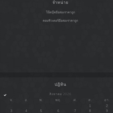
จำหน่าย
โน๊ตบุ๊คมือสองราคาถูก
คอมพิวเตอร์มือสองราคาถูก
ปฎิทิน
สิงหาคม 2026
จ.
อ.
พ.
พฤ.
ศ.
ส.
อา.
1
2
3
4
5
6
7
8
9