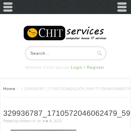
Welcome Visitor you can
Login / Register
Home
/
/
329936787_1710572046062479_5961717094935868079
329936787_1710572046062479_5
Posted by
chitserv
in: on: ก.พ. 8, 2023