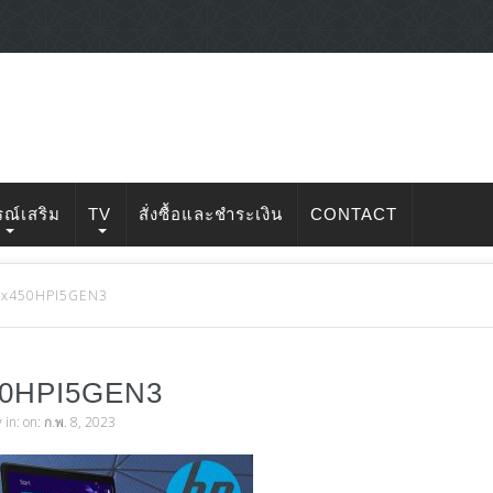
รณ์เสริม
TV
สั่งซื้อและชำระเงิน
CONTACT
0x450HPI5GEN3
50HPI5GEN3
v
in: on: ก.พ. 8, 2023