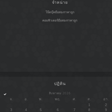
จำหน่าย
โน๊ตบุ๊คมือสองราคาถูก
คอมพิวเตอร์มือสองราคาถูก
ปฎิทิน
สิงหาคม 2026
จ.
อ.
พ.
พฤ.
ศ.
ส.
อา.
1
2
3
4
5
6
7
8
9