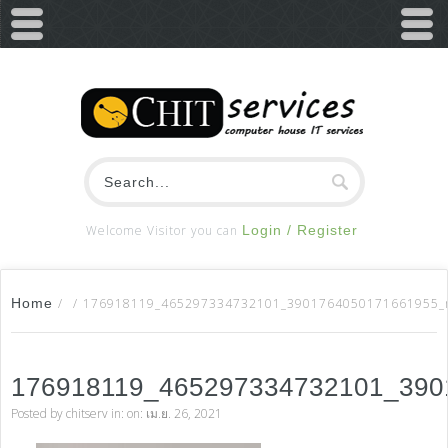
Welcome Visitor you can
Login / Register
Home
/
/
176918119_465297334732101_3901764050171661955_
176918119_465297334732101_390
Posted by
chitserv
in: on: เม.ย. 26, 2021