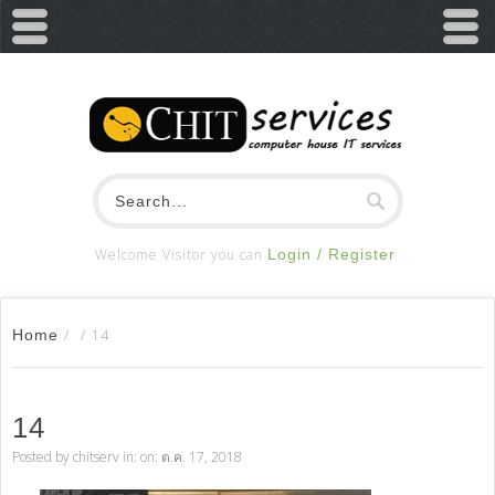
Welcome Visitor you can
Login / Register
Home
/
/
14
14
Posted by
chitserv
in: on: ต.ค. 17, 2018