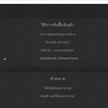
วิธีการสั่งซื้อสินค้า
สามารถติดต่อโดยตรงกับร้าน
โทร 095-2511033
LINE ID – oatoatjakkit
facebook chitservices
จำหน่าย
โน๊ตบุ๊คมือสองราคาถูก
คอมพิวเตอร์มือสองราคาถูก