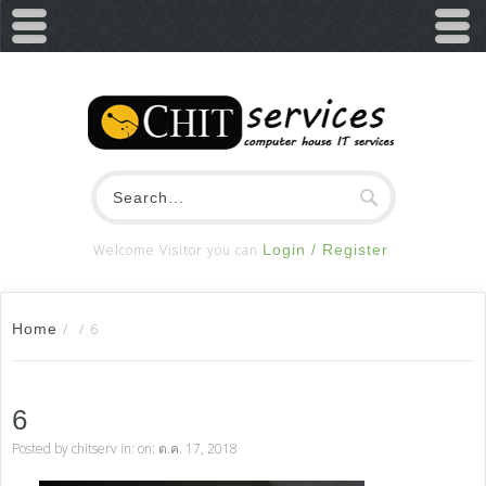
Welcome Visitor you can
Login / Register
Home
/
/
6
6
Posted by
chitserv
in: on: ต.ค. 17, 2018