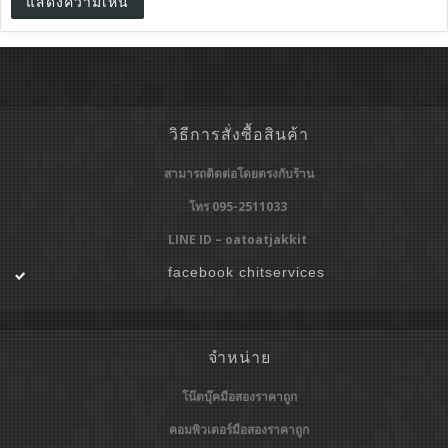
วิธีการสั่งซื้อสินค้า
สามารถติดต่อโดยตรงกับร้าน
โทร 095-2511033
LINE ID – oatoatjakkit
facebook chitservices
จำหน่าย
โน๊ตบุ๊คมือสองราคาถูก
คอมพิวเตอร์มือสองราคาถูก