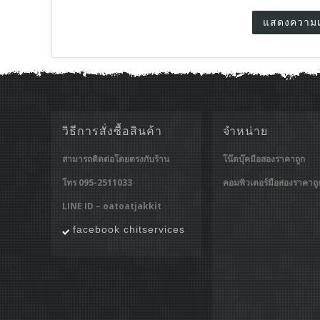
วิธีการสั่งซื้อสินค้า
จำหน่าย
สามารถติดต่อโดยตรงกับร้าน
โน๊ตบุ๊คมือสองราคาถูก
โทร 095-2511033
คอมพิวเตอร์มือสองราคาถู
LINE ID – oatoatjakkit
facebook chitservices