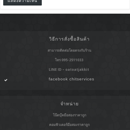
วิธีการสั่งซื้อสินค้า
สามารถติดต่อโดยตรงกับร้าน
โทร 095-2511033
LINE ID – oatoatjakkit
facebook chitservices
จำหน่าย
โน๊ตบุ๊คมือสองราคาถูก
คอมพิวเตอร์มือสองราคาถูก