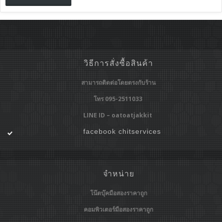
วิธีการสั่งซื้อสินค้า
สามารถติดต่อโดยตรงกับร้าน
โทร 095-2511033
LINE ID – oatoatjakkit
facebook chitservices
จำหน่าย
โน๊ตบุ๊คมือสองราคาถูก
คอมพิวเตอร์มือสองราคาถูก