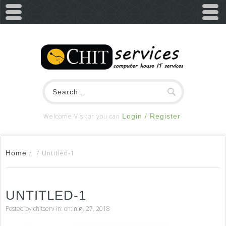
Welcome Visitor you can
Login / Register
Home
/
/
Untitled-1
UNTITLED-1
Posted by
chitserv
in: on: ก.ค. 27, 2018