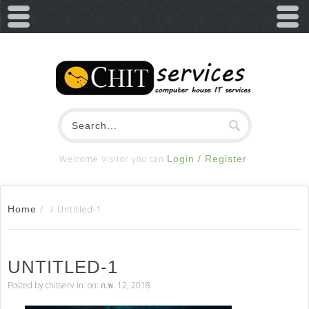
Welcome Visitor you can
Login / Register
Home
/
/
Untitled-1
UNTITLED-1
Posted by
chitserv
in: on: ก.พ. 12, 2018